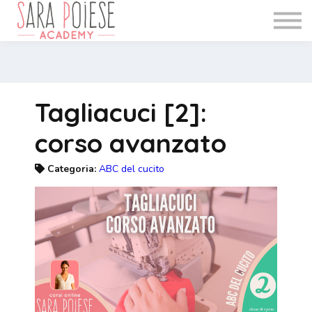
WEBINAR
INFO
BLOG
Accedi
Tagliacuci [2]:
Registrati
corso avanzato
Categoria:
ABC del cucito