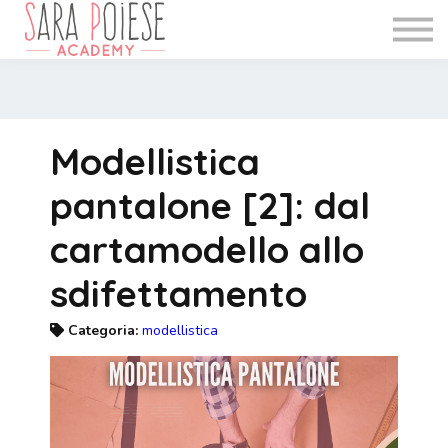
WEBINAR
INFO
BLOG
Accedi
Modellistica
Registrati
pantalone [2]: dal
cartamodello allo
sdifettamento
Categoria:
modellistica