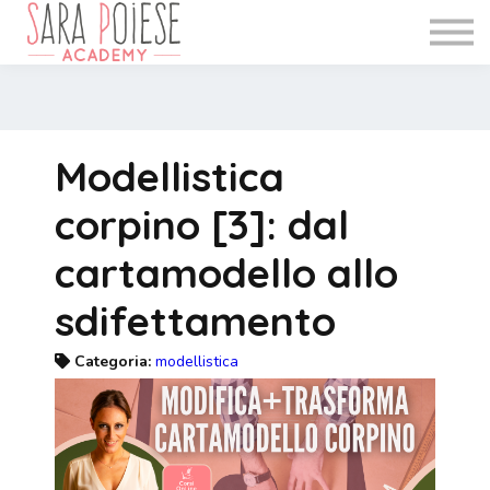
WEBINAR
INFO
BLOG
Accedi
Modellistica
Registrati
corpino [3]: dal
cartamodello allo
sdifettamento
Categoria:
modellistica