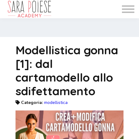
WEBINAR
INFO
BLOG
Accedi
Modellistica gonna
Registrati
[1]: dal
cartamodello allo
sdifettamento
Categoria:
modellistica