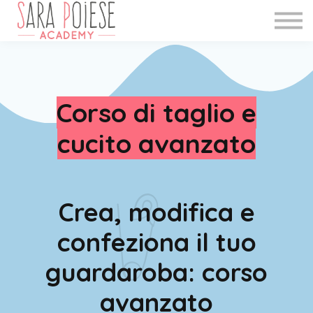
WEBINAR
INFO
BLOG
Accedi
Corso di taglio e
Registrati
cucito avanzato
Crea, modifica e
confeziona il tuo
guardaroba: corso
avanzato