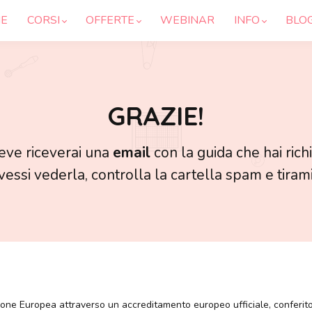
E
CORSI
OFFERTE
WEBINAR
INFO
BLO
GRAZIE!
eve riceverai una
email
con la guida che hai richi
essi vederla, controlla la cartella spam e tirami f
e Europea attraverso un accreditamento europeo ufficiale, conferito per